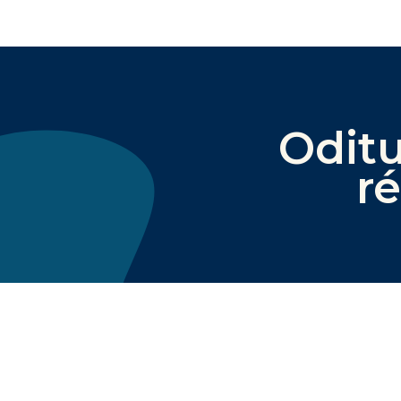
Oditu
r