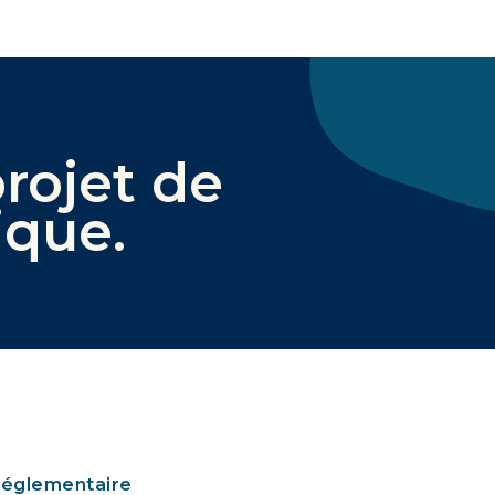
rojet de
ique
.
réglementaire