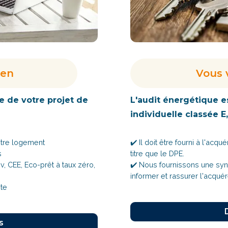
ien
Vous 
e de votre projet de
L'audit énergétique e
individuelle classée E,
otre logement
✔️ Il doit être fourni à l'a
s
titre que le DPE.
 CEE, Eco-prêt à taux zéro,
✔️ Nous fournissons une syn
informer et rassurer l'acqué
nte
s