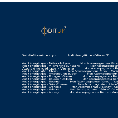
Test d’infiltrométrie - Lyon
Audit énergétique - Odiscan 3D
Audit énergétique - Métropole Lyon
Mon Accompagnateur Rénov
Audit énergétique - Villefranche-sur-Saône
Mon Accompagnateur
Audit énergétique - Vienne
Mon Accompagnateur Ré
Audit énergétique - Macôn
Mon Accompagnateur Rénov' - Mac
Audit énergétique - Ambérieu-en-Bugey
Mon Accompagnateur 
Audit énergétique - Bourg-en-Bresse
Mon Accompagnateur Réno
Audit énergétique - Bourgoin-Jaillieu
Mon Accompagnateur Rénov
Audit énergétique - Roanne
Mon Accompagnateur Rénov' - Ro
Audit énergétique - Saint-Etienne
Mon Accompagnateur Rénov' 
Audit énergétique - Grenoble
Mon Accompagnateur Rénov' - Gr
Audit énergétique - Valence
Mon Accompagnateur Rénov' - Val
Audit énergétique - Annecy
Mon Accompagnateur Rénov' - Ann