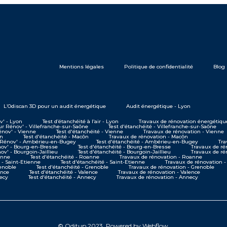
Mentions légales
Politique de confidentialité
Blog
L’Odiscan 3D pour un audit énergétique
Audit énergétique - Lyon
' - Lyon
Test d’étanchéité à l’air - Lyon
Travaux de rénovation énergétiqu
 Rénov' - Villefranche-sur-Saône
Test d'étanchéité - Villefranche-sur-Saône
nov' - Vienne
Test d'étanchéité - Vienne
Travaux de rénovation - Vienne
ôn
Test d'étanchéité - Macôn
Travaux de rénovation - Macôn
Rénov' - Ambérieu-en-Bugey
Test d'étanchéité - Ambérieu-en-Bugey
Tra
v' - Bourg-en-Bresse
Test d'étanchéité - Bourg-en-Bresse
Travaux de ré
' - Bourgoin-Jaillieu
Test d'étanchéité - Bourgoin-Jaillieu
Travaux de ré
anne
Test d'étanchéité - Roanne
Travaux de rénovation - Roanne
- Saint-Etienne
Test d'étanchéité - Saint-Etienne
Travaux de rénovation -
enoble
Test d'étanchéité - Grenoble
Travaux de rénovation - Grenoble
ence
Test d'étanchéité - Valence
Travaux de rénovation - Valence
ecy
Test d'étanchéité - Annecy
Travaux de rénovation - Annecy
© Oditup 2023. Powered by Webflow.