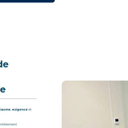
de
ue
siasme
,
exigence
et
entièrement