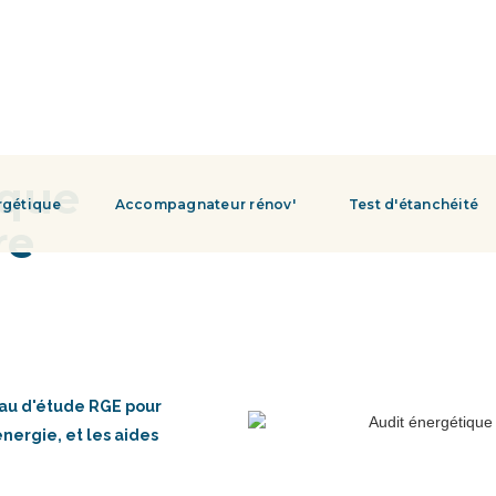
ique
rgétique
Accompagnateur rénov'
Test d'étanchéité
re
eau d'étude RGE pour
énergie, et les aides