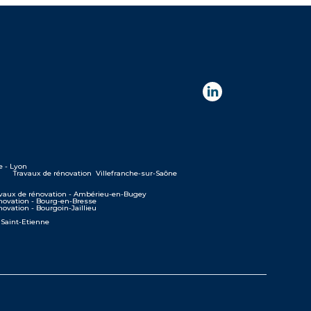
e - Lyon
Travaux de rénovation Villefranche-sur-Saône
vaux de rénovation - Ambérieu-en-Bugey
novation - Bourg-en-Bresse
novation - Bourgoin-Jaillieu
 Saint-Etienne