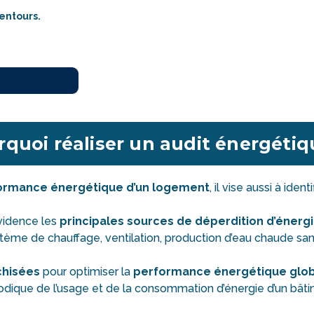
lentours.
quoi réaliser un audit énergéti
formance énergétique d’un logement
, il vise aussi à ident
vidence les
principales sources de déperdition d’énerg
ème de chauffage, ventilation, production d’eau chaude sanitai
chisées
pour optimiser la
performance énergétique glo
ique de l’usage et de la consommation d’énergie d’un bâtimen