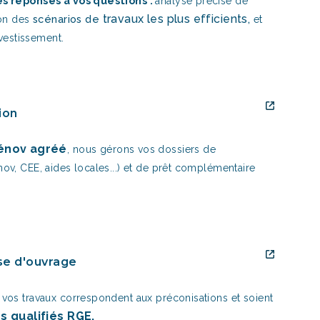
s réponses à vos questions :
analyse précise de
travaux les plus efficients,
scénarios de
on des
et
nvestissement.
ion
énov agréé
, nous gérons vos dossiers de
v, CEE, aides locales...) et de prêt complémentaire
se d'ouvrage
vos travaux correspondent aux préconisations et soient
ns qualifiés RGE.