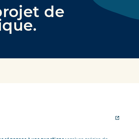
projet de
ique
.