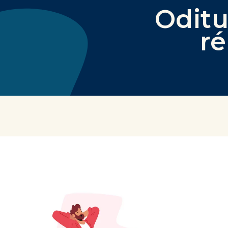
Oditu
r