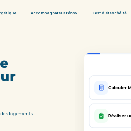
rgétique
Accompagnateur rénov'
Test d'étanchéité
ue
ur
e des logements