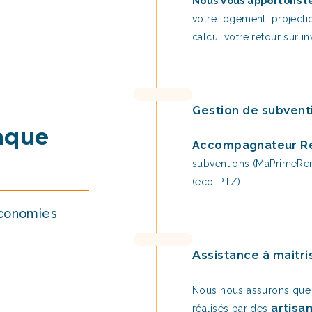
Nous vous apportons le
votre logement, projecti
calcul votre retour sur i
Gestion de subvent
aque
Accompagnateur R
subventions (MaPrimeReno
(éco-PTZ).
économies
Assistance à maitri
Nous nous assurons que 
artisa
réalisés par des