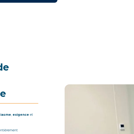
de
ue
siasme
,
exigence
et
entièrement