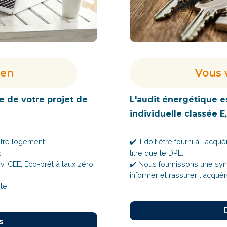
ien
Vous 
e de votre projet de
L'audit énergétique e
individuelle classée E,
otre logement
✔️ Il doit être fourni à l'a
s
titre que le DPE.
 CEE, Eco-prêt à taux zéro,
✔️ Nous fournissons une syn
informer et rassurer l'acqué
nte
s