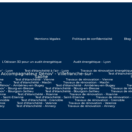
Mentions légales
Politique de confidentialité
Blog
L’Odiscan 3D pour un audit énergétique
Audit énergétique - Lyon
' - Lyon
Test d’étanchéité à l’air - Lyon
Travaux de rénovation énergétiqu
Accompagnateur Rénov' - Villefranche-sur-
Test d'étanchéit
Saône
nne
Test d'étanchéité - Vienne
Travaux de rénovation - Vienne
ôn
Test d'étanchéité - Macôn
Travaux de rénovation - Macôn
Rénov' - Ambérieu-en-Bugey
Test d'étanchéité - Ambérieu-en-Bugey
Tra
v' - Bourg-en-Bresse
Test d'étanchéité - Bourg-en-Bresse
Travaux de ré
' - Bourgoin-Jaillieu
Test d'étanchéité - Bourgoin-Jaillieu
Travaux de ré
anne
Test d'étanchéité - Roanne
Travaux de rénovation - Roanne
- Saint-Etienne
Test d'étanchéité - Saint-Etienne
Travaux de rénovation -
enoble
Test d'étanchéité - Grenoble
Travaux de rénovation - Grenoble
ence
Test d'étanchéité - Valence
Travaux de rénovation - Valence
ecy
Test d'étanchéité - Annecy
Travaux de rénovation - Annecy