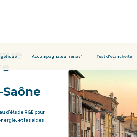
ique
rgétique
Accompagnateur rénov'
Test d'étanchéité
re
r-Saône
eau d'étude RGE pour
énergie, et les aides