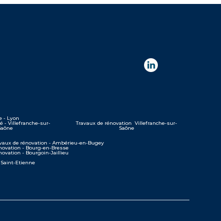
e - Lyon
é - Villefranche-sur-
Travaux de rénovation Villefranche-sur-
Saône
Saône
vaux de rénovation - Ambérieu-en-Bugey
novation - Bourg-en-Bresse
novation - Bourgoin-Jaillieu
 Saint-Etienne