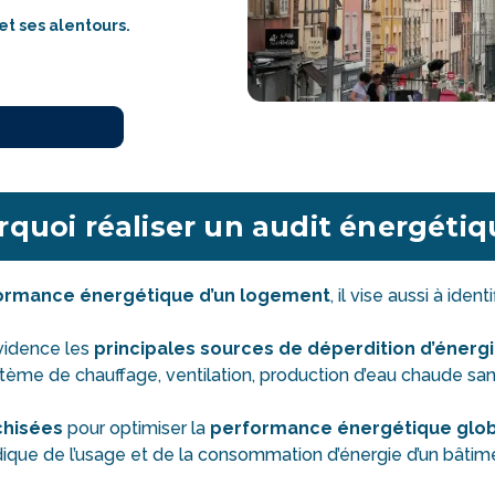
et ses alentours.
quoi réaliser un audit énergéti
formance énergétique d’un logement
, il vise aussi à ident
vidence les
principales sources de déperdition d’énerg
ème de chauffage, ventilation, production d’eau chaude sanitai
chisées
pour optimiser la
performance énergétique glo
 de l’usage et de la consommation d’énergie d’un bâtiment, 