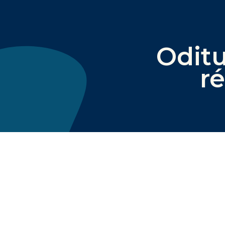
Oditu
r