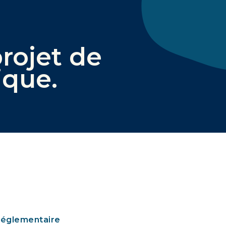
rojet de
ique
.
réglementaire