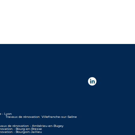
e - Lyon
Travaux de rénovation Villefranche-sur-Saône
vaux de rénovation - Ambérieu-en-Bugey
novation - Bourg-en-Bresse
novation - Bourgoin-Jaillieu