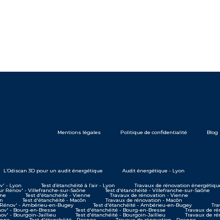
Mentions légales
Politique de confidentialité
Blog
L’Odiscan 3D pour un audit énergétique
Audit énergétique - Lyon
' - Lyon
Test d’étanchéité à l’air - Lyon
Travaux de rénovation énergétiqu
 Rénov' - Villefranche-sur-Saône
Test d'étanchéité - Villefranche-sur-Saône
nne
Test d'étanchéité - Vienne
Travaux de rénovation - Vienne
ôn
Test d'étanchéité - Macôn
Travaux de rénovation - Macôn
Rénov' - Ambérieu-en-Bugey
Test d'étanchéité - Ambérieu-en-Bugey
Tra
v' - Bourg-en-Bresse
Test d'étanchéité - Bourg-en-Bresse
Travaux de ré
' - Bourgoin-Jaillieu
Test d'étanchéité - Bourgoin-Jaillieu
Travaux de ré
anne
Test d'étanchéité - Roanne
Travaux de rénovation - Roanne